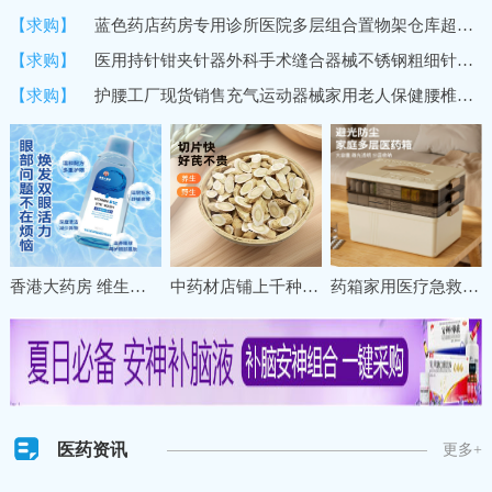
【求购】
蓝色药店药房专用诊所医院多层组合置物架仓库超市货架商用展示架
【求购】
医用持针钳夹针器外科手术缝合器械不锈钢粗细针牙科双眼皮持针器
【求购】
护腰工厂现货销售充气运动器械家用老人保健腰椎间盘固定保暖护腰
香港大药房 维生素B12洗眼液缓解眼疲劳干涩清洁眼部一次性护理液
中药材店铺上千种冷背名贵草药材甘肃珉县特级野生黄芪直销养生
药箱家用医疗急救药盒药物收纳盒大号大容量多层分格医药箱收纳盒
医药资讯
更多+