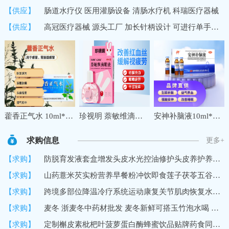
【供应】
肠道水疗仪 医用灌肠设备 清肠水疗机 科瑞医疗器械
【供应】
高冠医疗器械 源头工厂 加长针柄设计 可进行单手操作 中医穴位埋线针
藿香正气水 10ml*10支夏季防暑降温药品套装公司工地三伏天学生军训防中暑降温大礼包套餐
珍视明 萘敏维滴眼液 10ml 缓解眼睛疲劳 红血丝结膜充血眼睛发痒 眼干眼涩眼药水 1盒
安神补脑液10ml*10支 生精补髓 益气养血 强脑安神 头晕乏力 健忘失眠助眠 OTC 疗效险 老字号
求购信息
更多+
【求购】
防脱育发液套盒增发头皮水光控油修护头皮养护养发馆生发液育发液
【求购】
山药薏米芡实粉营养早餐粉冲饮即食莲子茯苓五谷代餐粉
【求购】
跨境多部位降温冷疗系统运动康复关节肌肉恢复水循环冷敷机冷疗垫
【求购】
麦冬 浙麦冬中药材批发 麦冬新鲜可搭玉竹泡水喝 黄芪党参
【求购】
定制槲皮素枇杷叶菠萝蛋白酶蜂蜜饮品贴牌药食同源口服饮品加工厂