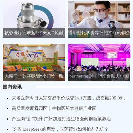
核心医疗完成超1亿美元D轮融
通用型化学诱导细胞治疗药物企
资，聚焦人工心脏领域
业睿健医药完成B+轮融资
大渡口：数字赋能“小门诊” 廉
partneringONE™平台助力中国
洁守护“大健康”
生物医药企业链接全球生命科学
国内资讯
市场！
未名医药今日大宗交易平价成交24.1万股，成交额205.09万元
高质量发展看园区｜生物医药大健康产业园
产业向“新”跃升 广州加速打造生物医药创新策源地
飞书+DeepSeek的启发，医药行业如何抢占先机？