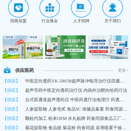
招商加盟
行业展会
人才招聘
关于我们
供应医药
更多+
【供应】
中医定向透药YK-5805B超声脉冲电导治疗仪四通道8路输出深层透药
【供应】
超声导药中医定向透药治疗仪 内病外治靶向给药疗法
【供应】
台式双通道超声透药仪 中医药透疗法电理疗 药透度深 超声波导药
【供应】
人参提取物 人参皂甙 食品SC 保健品备案 药食同源 10%UV 国内
【供应】
颗粒代加工 粉末OEM 水丸贴牌 药食同源食品工厂加工定制
【供应】
菊花提取物 食品级 菊花粉 药食同源 采用喷雾干燥技术 速溶浓缩粉