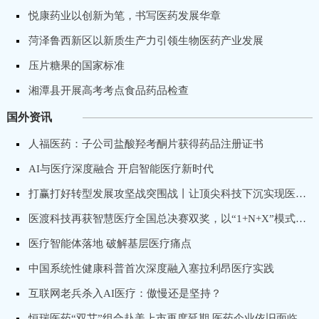
悦康药业以创新为笔，书写医药发展华章
菏泽鲁西新区以新质生产力引领生物医药产业发展
压片糖果的国家标准
湘潭县开展高考考点食品药品检查
国外资讯
人福医药：子公司盐酸羟考酮片获得药品注册证书
AI与医疗深度融合 开启智能医疗新时代
打赢打好转型发展攻坚战突围战丨让顶尖科技下沉实现医疗普惠，卓昕医疗推进骨科手术机器人国产化进程
医渡科技再获智慧医疗全国总决赛双奖，以“1+N+X”模式打造专科医院数字化转型标杆
医疗智能体落地 破解基层医疗痛点
中国系统性健康科普首次深度融入塞拉利昂医疗实践
互联网老兵杀入AI医疗：傲慢还是坚持？
恒瑞医药“双艾”组合赴美上市再度延期 医药企业依旧面临出海“获批”难题