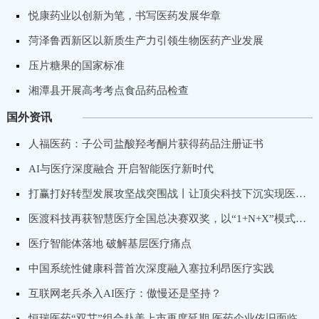
悦康药业以创新为笔，书写医药发展华章
菏泽鲁西新区以新质生产力引领生物医药产业发展
压片糖果的国家标准
湘潭县开展高考考点食品药品检查
国外资讯
人福医药：子公司盐酸羟考酮片获得药品注册证书
AI与医疗深度融合 开启智能医疗新时代
打赢打好转型发展攻坚战突围战丨让顶尖科技下沉实现医疗普惠，卓昕医疗推进骨科手术机器人国产化进程
医渡科技再获智慧医疗全国总决赛双奖，以“1+N+X”模式打造专科医院数字化转型标杆
医疗智能体落地 破解基层医疗痛点
中国系统性健康科普首次深度融入塞拉利昂医疗实践
互联网老兵杀入AI医疗：傲慢还是坚持？
恒瑞医药“双艾”组合赴美上市再度延期 医药企业依旧面临出海“获批”难题