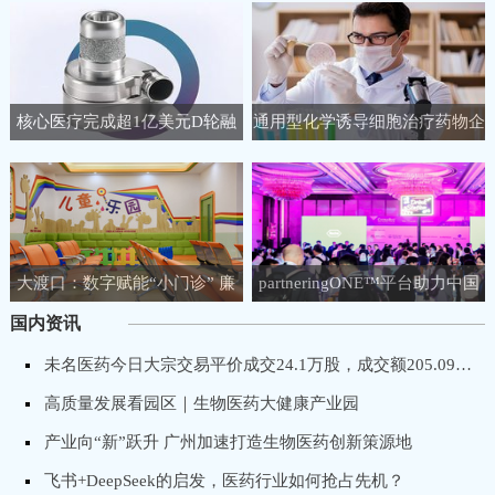
核心医疗完成超1亿美元D轮融
通用型化学诱导细胞治疗药物企
资，聚焦人工心脏领域
业睿健医药完成B+轮融资
大渡口：数字赋能“小门诊” 廉
partneringONE™平台助力中国
洁守护“大健康”
生物医药企业链接全球生命科学
国内资讯
市场！
未名医药今日大宗交易平价成交24.1万股，成交额205.09万元
高质量发展看园区｜生物医药大健康产业园
产业向“新”跃升 广州加速打造生物医药创新策源地
飞书+DeepSeek的启发，医药行业如何抢占先机？