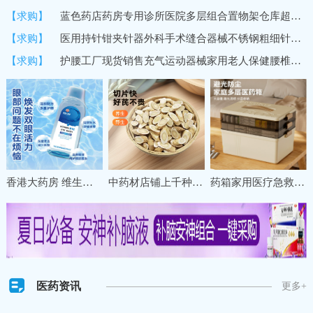
【求购】
蓝色药店药房专用诊所医院多层组合置物架仓库超市货架商用展示架
【求购】
医用持针钳夹针器外科手术缝合器械不锈钢粗细针牙科双眼皮持针器
【求购】
护腰工厂现货销售充气运动器械家用老人保健腰椎间盘固定保暖护腰
香港大药房 维生素B12洗眼液缓解眼疲劳干涩清洁眼部一次性护理液
中药材店铺上千种冷背名贵草药材甘肃珉县特级野生黄芪直销养生
药箱家用医疗急救药盒药物收纳盒大号大容量多层分格医药箱收纳盒
医药资讯
更多+