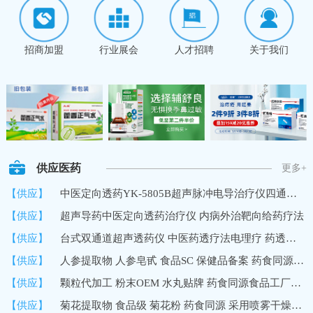
招商加盟
行业展会
人才招聘
关于我们
供应医药
更多+
【供应】
中医定向透药YK-5805B超声脉冲电导治疗仪四通道8路输出深层透药
【供应】
超声导药中医定向透药治疗仪 内病外治靶向给药疗法
【供应】
台式双通道超声透药仪 中医药透疗法电理疗 药透度深 超声波导药
【供应】
人参提取物 人参皂甙 食品SC 保健品备案 药食同源 10%UV 国内
【供应】
颗粒代加工 粉末OEM 水丸贴牌 药食同源食品工厂加工定制
【供应】
菊花提取物 食品级 菊花粉 药食同源 采用喷雾干燥技术 速溶浓缩粉