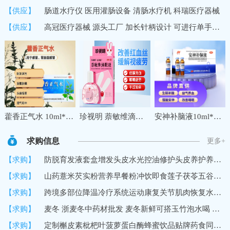
【供应】
肠道水疗仪 医用灌肠设备 清肠水疗机 科瑞医疗器械
【供应】
高冠医疗器械 源头工厂 加长针柄设计 可进行单手操作 中医穴位埋线针
藿香正气水 10ml*10支夏季防暑降温药品套装公司工地三伏天学生军训防中暑降温大礼包套餐
珍视明 萘敏维滴眼液 10ml 缓解眼睛疲劳 红血丝结膜充血眼睛发痒 眼干眼涩眼药水 1盒
安神补脑液10ml*10支 生精补髓 益气养血 强脑安神 头晕乏力 健忘失眠助眠 OTC 疗效险 老字号
求购信息
更多+
【求购】
防脱育发液套盒增发头皮水光控油修护头皮养护养发馆生发液育发液
【求购】
山药薏米芡实粉营养早餐粉冲饮即食莲子茯苓五谷代餐粉
【求购】
跨境多部位降温冷疗系统运动康复关节肌肉恢复水循环冷敷机冷疗垫
【求购】
麦冬 浙麦冬中药材批发 麦冬新鲜可搭玉竹泡水喝 黄芪党参
【求购】
定制槲皮素枇杷叶菠萝蛋白酶蜂蜜饮品贴牌药食同源口服饮品加工厂