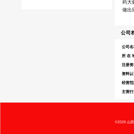
药大
做出
公司
公司名
所 在 
注册资
资料认
经营范
主营行
©2026 