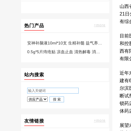
山西
21
有综
热门产品
+more
目前
安神补脑液10ml*10支 生精补髓 益气养血 强脑安神 头晕乏力 健忘失眠助眠 OTC 疗效险 老字号
和控
西有
0.5g*5片痔疮贴 凉血止血 清热解毒 消肿止痛 用于内痔、外痔、混合痔等出现的便血、肿胀、疼痛
有限
近年
站内搜索
建有
尔滨
断试
锁药
体药
友情链接
+more
展望