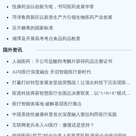
悦康药业以创新为笔，书写医药发展华章
菏泽鲁西新区以新质生产力引领生物医药产业发展
压片糖果的国家标准
湘潭县开展高考考点食品药品检查
国外资讯
人福医药：子公司盐酸羟考酮片获得药品注册证书
AI与医疗深度融合 开启智能医疗新时代
打赢打好转型发展攻坚战突围战丨让顶尖科技下沉实现医疗普惠，卓昕医疗推进骨科手术机器人国产化进程
医渡科技再获智慧医疗全国总决赛双奖，以“1+N+X”模式打造专科医院数字化转型标杆
医疗智能体落地 破解基层医疗痛点
中国系统性健康科普首次深度融入塞拉利昂医疗实践
互联网老兵杀入AI医疗：傲慢还是坚持？
恒瑞医药“双艾”组合赴美上市再度延期 医药企业依旧面临出海“获批”难题