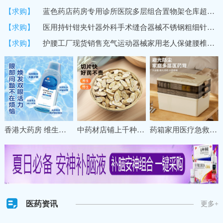
【求购】
蓝色药店药房专用诊所医院多层组合置物架仓库超市货架商用展示架
【求购】
医用持针钳夹针器外科手术缝合器械不锈钢粗细针牙科双眼皮持针器
【求购】
护腰工厂现货销售充气运动器械家用老人保健腰椎间盘固定保暖护腰
香港大药房 维生素B12洗眼液缓解眼疲劳干涩清洁眼部一次性护理液
中药材店铺上千种冷背名贵草药材甘肃珉县特级野生黄芪直销养生
药箱家用医疗急救药盒药物收纳盒大号大容量多层分格医药箱收纳盒
医药资讯
更多+