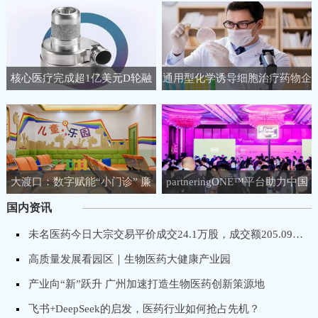
核心医疗完成超1亿美元D轮融
通用型化学诱导细胞治疗药物企
资，聚焦人工心脏领域
业睿健医药完成B+轮融资
大渡口：数字赋能“小门诊” 廉
partneringONE™平台助力中国
洁守护“大健康”
生物医药企业链接全球生命科学
国内资讯
市场！
未名医药今日大宗交易平价成交24.1万股，成交额205.09万元
高质量发展看园区｜生物医药大健康产业园
产业向“新”跃升 广州加速打造生物医药创新策源地
飞书+DeepSeek的启发，医药行业如何抢占先机？