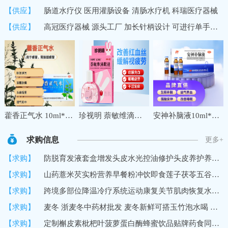
【供应】
肠道水疗仪 医用灌肠设备 清肠水疗机 科瑞医疗器械
【供应】
高冠医疗器械 源头工厂 加长针柄设计 可进行单手操作 中医穴位埋线针
藿香正气水 10ml*10支夏季防暑降温药品套装公司工地三伏天学生军训防中暑降温大礼包套餐
珍视明 萘敏维滴眼液 10ml 缓解眼睛疲劳 红血丝结膜充血眼睛发痒 眼干眼涩眼药水 1盒
安神补脑液10ml*10支 生精补髓 益气养血 强脑安神 头晕乏力 健忘失眠助眠 OTC 疗效险 老字号
求购信息
更多+
【求购】
防脱育发液套盒增发头皮水光控油修护头皮养护养发馆生发液育发液
【求购】
山药薏米芡实粉营养早餐粉冲饮即食莲子茯苓五谷代餐粉
【求购】
跨境多部位降温冷疗系统运动康复关节肌肉恢复水循环冷敷机冷疗垫
【求购】
麦冬 浙麦冬中药材批发 麦冬新鲜可搭玉竹泡水喝 黄芪党参
【求购】
定制槲皮素枇杷叶菠萝蛋白酶蜂蜜饮品贴牌药食同源口服饮品加工厂