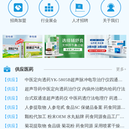
招商加盟
行业展会
人才招聘
关于我们
供应医药
更多+
【供应】
中医定向透药YK-5805B超声脉冲电导治疗仪四通道8路输出深层透药
【供应】
超声导药中医定向透药治疗仪 内病外治靶向给药疗法
【供应】
台式双通道超声透药仪 中医药透疗法电理疗 药透度深 超声波导药
【供应】
人参提取物 人参皂甙 食品SC 保健品备案 药食同源 10%UV 国内
【供应】
颗粒代加工 粉末OEM 水丸贴牌 药食同源食品工厂加工定制
【供应】
菊花提取物 食品级 菊花粉 药食同源 采用喷雾干燥技术 速溶浓缩粉