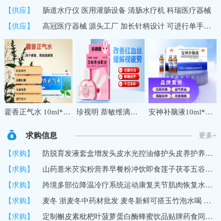
【供应】
肠道水疗仪 医用灌肠设备 清肠水疗机 科瑞医疗器械
【供应】
高冠医疗器械 源头工厂 加长针柄设计 可进行单手操作 中医穴位埋线针
藿香正气水 10ml*10支夏季防暑降温药品套装公司工地三伏天学生军训防中暑降温大礼包套餐
珍视明 萘敏维滴眼液 10ml 缓解眼睛疲劳 红血丝结膜充血眼睛发痒 眼干眼涩眼药水 1盒
安神补脑液10ml*10支 生精补髓 益气养血 强脑安神 头晕乏力 健忘失眠助眠 OTC 疗效险 老字号
求购信息
更多+
【求购】
防脱育发液套盒增发头皮水光控油修护头皮养护养发馆生发液育发液
【求购】
山药薏米芡实粉营养早餐粉冲饮即食莲子茯苓五谷代餐粉
【求购】
跨境多部位降温冷疗系统运动康复关节肌肉恢复水循环冷敷机冷疗垫
【求购】
麦冬 浙麦冬中药材批发 麦冬新鲜可搭玉竹泡水喝 黄芪党参
【求购】
定制槲皮素枇杷叶菠萝蛋白酶蜂蜜饮品贴牌药食同源口服饮品加工厂