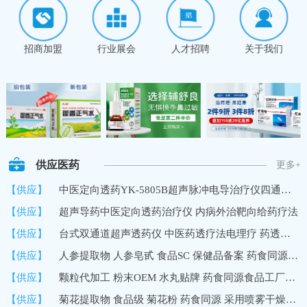
招商加盟
行业展会
人才招聘
关于我们
供应医药
更多+
【供应】
中医定向透药YK-5805B超声脉冲电导治疗仪四通道8路输出深层透药
【供应】
超声导药中医定向透药治疗仪 内病外治靶向给药疗法
【供应】
台式双通道超声透药仪 中医药透疗法电理疗 药透度深 超声波导药
【供应】
人参提取物 人参皂甙 食品SC 保健品备案 药食同源 10%UV 国内
【供应】
颗粒代加工 粉末OEM 水丸贴牌 药食同源食品工厂加工定制
【供应】
菊花提取物 食品级 菊花粉 药食同源 采用喷雾干燥技术 速溶浓缩粉