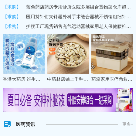
【求购】
蓝色药店药房专用诊所医院多层组合置物架仓库超市货架商用展示架
【求购】
医用持针钳夹针器外科手术缝合器械不锈钢粗细针牙科双眼皮持针器
【求购】
护腰工厂现货销售充气运动器械家用老人保健腰椎间盘固定保暖护腰
香港大药房 维生素B12洗眼液缓解眼疲劳干涩清洁眼部一次性护理液
中药材店铺上千种冷背名贵草药材甘肃珉县特级野生黄芪直销养生
药箱家用医疗急救药盒药物收纳盒大号大容量多层分格医药箱收纳盒
医药资讯
更多+