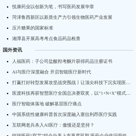
悦康药业以创新为笔，书写医药发展华章
菏泽鲁西新区以新质生产力引领生物医药产业发展
压片糖果的国家标准
湘潭县开展高考考点食品药品检查
国外资讯
人福医药：子公司盐酸羟考酮片获得药品注册证书
AI与医疗深度融合 开启智能医疗新时代
打赢打好转型发展攻坚战突围战丨让顶尖科技下沉实现医疗普惠，卓昕医疗推进骨科手术机器人国产化进程
医渡科技再获智慧医疗全国总决赛双奖，以“1+N+X”模式打造专科医院数字化转型标杆
医疗智能体落地 破解基层医疗痛点
中国系统性健康科普首次深度融入塞拉利昂医疗实践
互联网老兵杀入AI医疗：傲慢还是坚持？
恒瑞医药“双艾”组合赴美上市再度延期 医药企业依旧面临出海“获批”难题