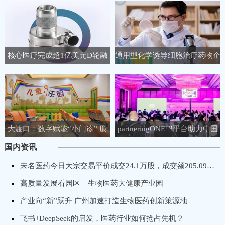
核心医疗完成超1亿美元D轮融
通用型化学诱导细胞治疗药物企
资，聚焦人工心脏领域
业睿健医药完成B+轮融资
大渡口：数字赋能“小门诊” 廉
partneringONE™平台助力中国
洁守护“大健康”
生物医药企业链接全球生命科学
国内资讯
市场！
未名医药今日大宗交易平价成交24.1万股，成交额205.09万元
高质量发展看园区｜生物医药大健康产业园
产业向“新”跃升 广州加速打造生物医药创新策源地
飞书+DeepSeek的启发，医药行业如何抢占先机？