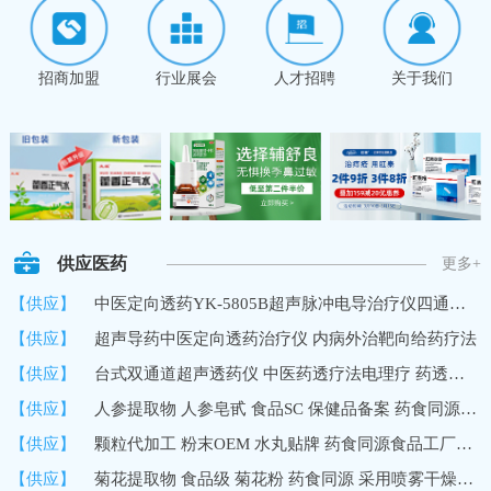
招商加盟
行业展会
人才招聘
关于我们
供应医药
更多+
【供应】
中医定向透药YK-5805B超声脉冲电导治疗仪四通道8路输出深层透药
【供应】
超声导药中医定向透药治疗仪 内病外治靶向给药疗法
【供应】
台式双通道超声透药仪 中医药透疗法电理疗 药透度深 超声波导药
【供应】
人参提取物 人参皂甙 食品SC 保健品备案 药食同源 10%UV 国内
【供应】
颗粒代加工 粉末OEM 水丸贴牌 药食同源食品工厂加工定制
【供应】
菊花提取物 食品级 菊花粉 药食同源 采用喷雾干燥技术 速溶浓缩粉