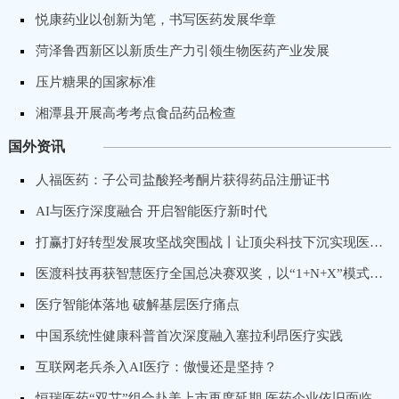
悦康药业以创新为笔，书写医药发展华章
菏泽鲁西新区以新质生产力引领生物医药产业发展
压片糖果的国家标准
湘潭县开展高考考点食品药品检查
国外资讯
人福医药：子公司盐酸羟考酮片获得药品注册证书
AI与医疗深度融合 开启智能医疗新时代
打赢打好转型发展攻坚战突围战丨让顶尖科技下沉实现医疗普惠，卓昕医疗推进骨科手术机器人国产化进程
医渡科技再获智慧医疗全国总决赛双奖，以“1+N+X”模式打造专科医院数字化转型标杆
医疗智能体落地 破解基层医疗痛点
中国系统性健康科普首次深度融入塞拉利昂医疗实践
互联网老兵杀入AI医疗：傲慢还是坚持？
恒瑞医药“双艾”组合赴美上市再度延期 医药企业依旧面临出海“获批”难题