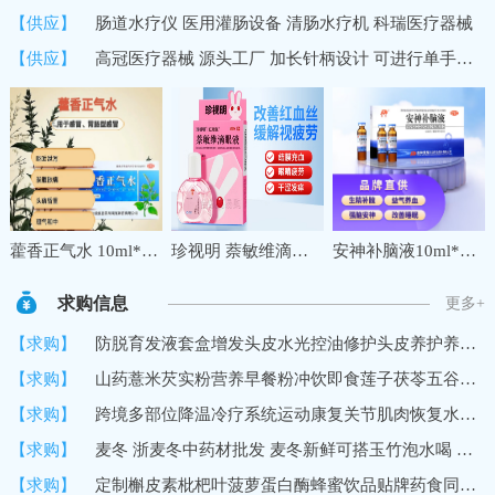
【供应】
肠道水疗仪 医用灌肠设备 清肠水疗机 科瑞医疗器械
【供应】
高冠医疗器械 源头工厂 加长针柄设计 可进行单手操作 中医穴位埋线针
藿香正气水 10ml*10支夏季防暑降温药品套装公司工地三伏天学生军训防中暑降温大礼包套餐
珍视明 萘敏维滴眼液 10ml 缓解眼睛疲劳 红血丝结膜充血眼睛发痒 眼干眼涩眼药水 1盒
安神补脑液10ml*10支 生精补髓 益气养血 强脑安神 头晕乏力 健忘失眠助眠 OTC 疗效险 老字号
求购信息
更多+
【求购】
防脱育发液套盒增发头皮水光控油修护头皮养护养发馆生发液育发液
【求购】
山药薏米芡实粉营养早餐粉冲饮即食莲子茯苓五谷代餐粉
【求购】
跨境多部位降温冷疗系统运动康复关节肌肉恢复水循环冷敷机冷疗垫
【求购】
麦冬 浙麦冬中药材批发 麦冬新鲜可搭玉竹泡水喝 黄芪党参
【求购】
定制槲皮素枇杷叶菠萝蛋白酶蜂蜜饮品贴牌药食同源口服饮品加工厂