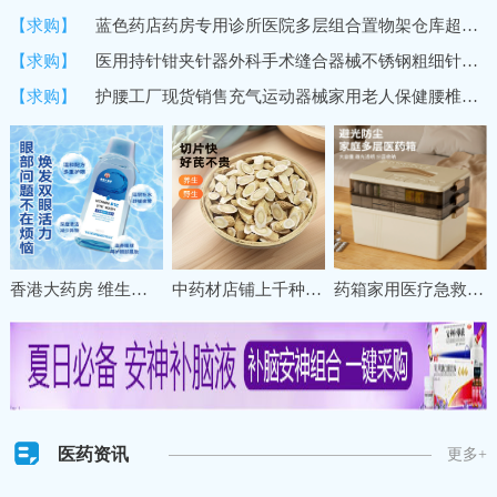
【求购】
蓝色药店药房专用诊所医院多层组合置物架仓库超市货架商用展示架
【求购】
医用持针钳夹针器外科手术缝合器械不锈钢粗细针牙科双眼皮持针器
【求购】
护腰工厂现货销售充气运动器械家用老人保健腰椎间盘固定保暖护腰
香港大药房 维生素B12洗眼液缓解眼疲劳干涩清洁眼部一次性护理液
中药材店铺上千种冷背名贵草药材甘肃珉县特级野生黄芪直销养生
药箱家用医疗急救药盒药物收纳盒大号大容量多层分格医药箱收纳盒
医药资讯
更多+