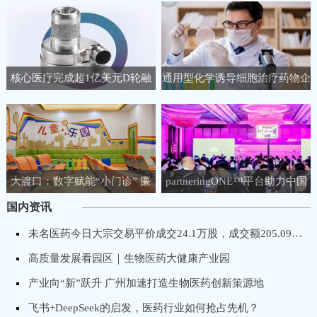
核心医疗完成超1亿美元D轮融
通用型化学诱导细胞治疗药物企
资，聚焦人工心脏领域
业睿健医药完成B+轮融资
大渡口：数字赋能“小门诊” 廉
partneringONE™平台助力中国
洁守护“大健康”
生物医药企业链接全球生命科学
国内资讯
市场！
未名医药今日大宗交易平价成交24.1万股，成交额205.09万元
高质量发展看园区｜生物医药大健康产业园
产业向“新”跃升 广州加速打造生物医药创新策源地
飞书+DeepSeek的启发，医药行业如何抢占先机？