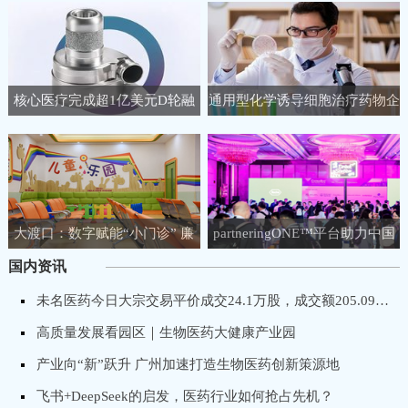
核心医疗完成超1亿美元D轮融
通用型化学诱导细胞治疗药物企
资，聚焦人工心脏领域
业睿健医药完成B+轮融资
大渡口：数字赋能“小门诊” 廉
partneringONE™平台助力中国
洁守护“大健康”
生物医药企业链接全球生命科学
国内资讯
市场！
未名医药今日大宗交易平价成交24.1万股，成交额205.09万元
高质量发展看园区｜生物医药大健康产业园
产业向“新”跃升 广州加速打造生物医药创新策源地
飞书+DeepSeek的启发，医药行业如何抢占先机？