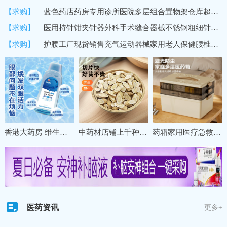
【求购】
蓝色药店药房专用诊所医院多层组合置物架仓库超市货架商用展示架
【求购】
医用持针钳夹针器外科手术缝合器械不锈钢粗细针牙科双眼皮持针器
【求购】
护腰工厂现货销售充气运动器械家用老人保健腰椎间盘固定保暖护腰
香港大药房 维生素B12洗眼液缓解眼疲劳干涩清洁眼部一次性护理液
中药材店铺上千种冷背名贵草药材甘肃珉县特级野生黄芪直销养生
药箱家用医疗急救药盒药物收纳盒大号大容量多层分格医药箱收纳盒
医药资讯
更多+