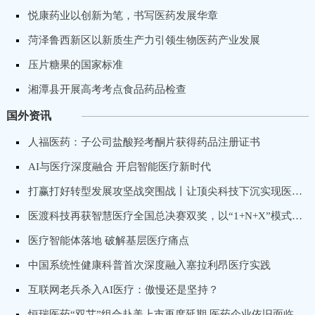
悦康药业以创新为笔，书写医药发展华章
菏泽鲁西新区以新质生产力引领生物医药产业发展
压片糖果的国家标准
湘潭县开展高考考点食品药品检查
国外资讯
人福医药：子公司盐酸羟考酮片获得药品注册证书
AI与医疗深度融合 开启智能医疗新时代
打赢打好转型发展攻坚战突围战丨让顶尖科技下沉实现医疗普惠，卓昕医疗推进骨科手术机器人国产化进程
医渡科技再获智慧医疗全国总决赛双奖，以“1+N+X”模式打造专科医院数字化转型标杆
医疗智能体落地 破解基层医疗痛点
中国系统性健康科普首次深度融入塞拉利昂医疗实践
互联网老兵杀入AI医疗：傲慢还是坚持？
恒瑞医药“双艾”组合赴美上市再度延期 医药企业依旧面临出海“获批”难题