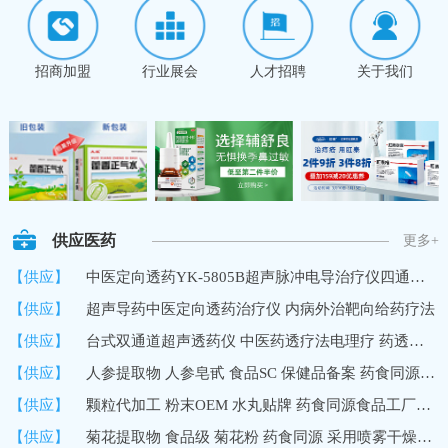
招商加盟
行业展会
人才招聘
关于我们
供应医药
更多+
【供应】
中医定向透药YK-5805B超声脉冲电导治疗仪四通道8路输出深层透药
【供应】
超声导药中医定向透药治疗仪 内病外治靶向给药疗法
【供应】
台式双通道超声透药仪 中医药透疗法电理疗 药透度深 超声波导药
【供应】
人参提取物 人参皂甙 食品SC 保健品备案 药食同源 10%UV 国内
【供应】
颗粒代加工 粉末OEM 水丸贴牌 药食同源食品工厂加工定制
【供应】
菊花提取物 食品级 菊花粉 药食同源 采用喷雾干燥技术 速溶浓缩粉