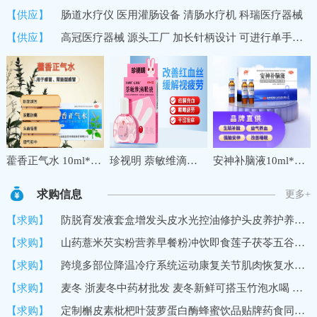
【供应】
肠道水疗仪 医用灌肠设备 清肠水疗机 科瑞医疗器械
【供应】
高冠医疗器械 源头工厂 加长针柄设计 可进行单手操作 中医穴位埋线针
藿香正气水 10ml*10支夏季防暑降温药品套装公司工地三伏天学生军训防中暑降温大礼包套餐
珍视明 萘敏维滴眼液 10ml 缓解眼睛疲劳 红血丝结膜充血眼睛发痒 眼干眼涩眼药水 1盒
安神补脑液10ml*10支 生精补髓 益气养血 强脑安神 头晕乏力 健忘失眠助眠 OTC 疗效险 老字号
求购信息
更多+
【求购】
防脱育发液套盒增发头皮水光控油修护头皮养护养发馆生发液育发液
【求购】
山药薏米芡实粉营养早餐粉冲饮即食莲子茯苓五谷代餐粉
【求购】
跨境多部位降温冷疗系统运动康复关节肌肉恢复水循环冷敷机冷疗垫
【求购】
麦冬 浙麦冬中药材批发 麦冬新鲜可搭玉竹泡水喝 黄芪党参
【求购】
定制槲皮素枇杷叶菠萝蛋白酶蜂蜜饮品贴牌药食同源口服饮品加工厂