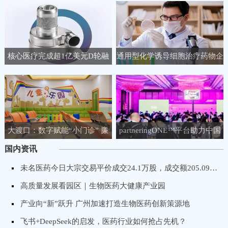
核心医疗完成超1亿美元D轮融
通用型化学诱导细胞治疗药物企
资，聚焦人工心脏领域
业睿健医药完成B+轮融资
大渡口：数字赋能“小门诊” 廉
partneringONE™平台助力中国
洁守护“大健康”
生物医药企业链接全球生命科学
国内资讯
市场！
未名医药今日大宗交易平价成交24.1万股，成交额205.09万元
高质量发展看园区｜生物医药大健康产业园
产业向“新”跃升 广州加速打造生物医药创新策源地
飞书+DeepSeek的启发，医药行业如何抢占先机？