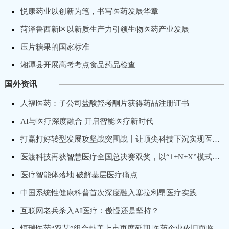
悦康药业以创新为笔，书写医药发展华章
菏泽鲁西新区以新质生产力引领生物医药产业发展
压片糖果的国家标准
湘潭县开展高考考点食品药品检查
国外资讯
人福医药：子公司盐酸羟考酮片获得药品注册证书
AI与医疗深度融合 开启智能医疗新时代
打赢打好转型发展攻坚战突围战丨让顶尖科技下沉实现医疗普惠，卓昕医疗推进骨科手术机器人国产化进程
医渡科技再获智慧医疗全国总决赛双奖，以“1+N+X”模式打造专科医院数字化转型标杆
医疗智能体落地 破解基层医疗痛点
中国系统性健康科普首次深度融入塞拉利昂医疗实践
互联网老兵杀入AI医疗：傲慢还是坚持？
恒瑞医药“双艾”组合赴美上市再度延期 医药企业依旧面临出海“获批”难题