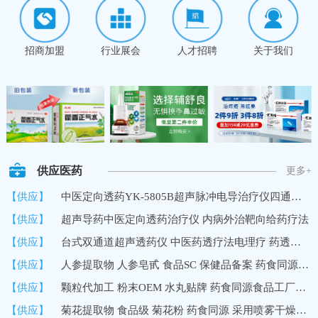
招商加盟
行业展会
人才招聘
关于我们
供应医药
更多+
【供应】
中医定向透药YK-5805B超声脉冲电导治疗仪四通道8路输出深层透药
【供应】
超声导药中医定向透药治疗仪 内病外治靶向给药疗法
【供应】
台式双通道超声透药仪 中医药透疗法电理疗 药透度深 超声波导药
【供应】
人参提取物 人参皂甙 食品SC 保健品备案 药食同源 10%UV 国内
【供应】
颗粒代加工 粉末OEM 水丸贴牌 药食同源食品工厂加工定制
【供应】
菊花提取物 食品级 菊花粉 药食同源 采用喷雾干燥技术 速溶浓缩粉