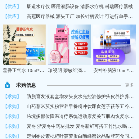
【供应】
肠道水疗仪 医用灌肠设备 清肠水疗机 科瑞医疗器械
【供应】
高冠医疗器械 源头工厂 加长针柄设计 可进行单手操作 中医穴位埋线针
藿香正气水 10ml*10支夏季防暑降温药品套装公司工地三伏天学生军训防中暑降温大礼包套餐
珍视明 萘敏维滴眼液 10ml 缓解眼睛疲劳 红血丝结膜充血眼睛发痒 眼干眼涩眼药水 1盒
安神补脑液10ml*10支 生精补髓 益气养血 强脑安神 头晕乏力 健忘失眠助眠 OTC 疗效险 老字号
求购信息
更多+
【求购】
防脱育发液套盒增发头皮水光控油修护头皮养护养发馆生发液育发液
【求购】
山药薏米芡实粉营养早餐粉冲饮即食莲子茯苓五谷代餐粉
【求购】
跨境多部位降温冷疗系统运动康复关节肌肉恢复水循环冷敷机冷疗垫
【求购】
麦冬 浙麦冬中药材批发 麦冬新鲜可搭玉竹泡水喝 黄芪党参
【求购】
定制槲皮素枇杷叶菠萝蛋白酶蜂蜜饮品贴牌药食同源口服饮品加工厂