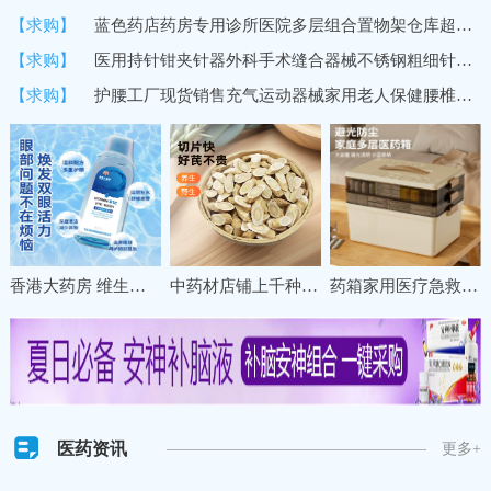
【求购】
蓝色药店药房专用诊所医院多层组合置物架仓库超市货架商用展示架
【求购】
医用持针钳夹针器外科手术缝合器械不锈钢粗细针牙科双眼皮持针器
【求购】
护腰工厂现货销售充气运动器械家用老人保健腰椎间盘固定保暖护腰
香港大药房 维生素B12洗眼液缓解眼疲劳干涩清洁眼部一次性护理液
中药材店铺上千种冷背名贵草药材甘肃珉县特级野生黄芪直销养生
药箱家用医疗急救药盒药物收纳盒大号大容量多层分格医药箱收纳盒
医药资讯
更多+