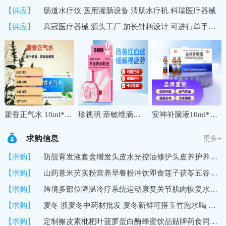
【供应】
肠道水疗仪 医用灌肠设备 清肠水疗机 科瑞医疗器械
【供应】
高冠医疗器械 源头工厂 加长针柄设计 可进行单手操作 中医穴位埋线针
藿香正气水 10ml*10支夏季防暑降温药品套装公司工地三伏天学生军训防中暑降温大礼包套餐
珍视明 萘敏维滴眼液 10ml 缓解眼睛疲劳 红血丝结膜充血眼睛发痒 眼干眼涩眼药水 1盒
安神补脑液10ml*10支 生精补髓 益气养血 强脑安神 头晕乏力 健忘失眠助眠 OTC 疗效险 老字号
求购信息
更多+
【求购】
防脱育发液套盒增发头皮水光控油修护头皮养护养发馆生发液育发液
【求购】
山药薏米芡实粉营养早餐粉冲饮即食莲子茯苓五谷代餐粉
【求购】
跨境多部位降温冷疗系统运动康复关节肌肉恢复水循环冷敷机冷疗垫
【求购】
麦冬 浙麦冬中药材批发 麦冬新鲜可搭玉竹泡水喝 黄芪党参
【求购】
定制槲皮素枇杷叶菠萝蛋白酶蜂蜜饮品贴牌药食同源口服饮品加工厂