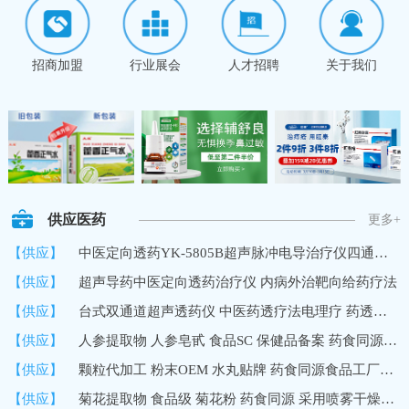
招商加盟
行业展会
人才招聘
关于我们
供应医药
更多+
【供应】
中医定向透药YK-5805B超声脉冲电导治疗仪四通道8路输出深层透药
【供应】
超声导药中医定向透药治疗仪 内病外治靶向给药疗法
【供应】
台式双通道超声透药仪 中医药透疗法电理疗 药透度深 超声波导药
【供应】
人参提取物 人参皂甙 食品SC 保健品备案 药食同源 10%UV 国内
【供应】
颗粒代加工 粉末OEM 水丸贴牌 药食同源食品工厂加工定制
【供应】
菊花提取物 食品级 菊花粉 药食同源 采用喷雾干燥技术 速溶浓缩粉