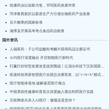
悦康药业以创新为笔，书写医药发展华章
菏泽鲁西新区以新质生产力引领生物医药产业发展
压片糖果的国家标准
湘潭县开展高考考点食品药品检查
国外资讯
人福医药：子公司盐酸羟考酮片获得药品注册证书
AI与医疗深度融合 开启智能医疗新时代
打赢打好转型发展攻坚战突围战丨让顶尖科技下沉实现医疗普惠，卓昕医疗推进骨科手术机器人国产化进程
医渡科技再获智慧医疗全国总决赛双奖，以“1+N+X”模式打造专科医院数字化转型标杆
医疗智能体落地 破解基层医疗痛点
中国系统性健康科普首次深度融入塞拉利昂医疗实践
互联网老兵杀入AI医疗：傲慢还是坚持？
恒瑞医药“双艾”组合赴美上市再度延期 医药企业依旧面临出海“获批”难题