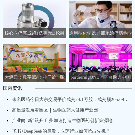
核心医疗完成超1亿美元D轮融
通用型化学诱导细胞治疗药物企
资，聚焦人工心脏领域
业睿健医药完成B+轮融资
大渡口：数字赋能“小门诊” 廉
partneringONE™平台助力中国
洁守护“大健康”
生物医药企业链接全球生命科学
国内资讯
市场！
未名医药今日大宗交易平价成交24.1万股，成交额205.09万元
高质量发展看园区｜生物医药大健康产业园
产业向“新”跃升 广州加速打造生物医药创新策源地
飞书+DeepSeek的启发，医药行业如何抢占先机？