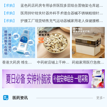
【求购】
蓝色药店药房专用诊所医院多层组合置物架仓库超市货架商用展示架
【求购】
医用持针钳夹针器外科手术缝合器械不锈钢粗细针牙科双眼皮持针器
【求购】
护腰工厂现货销售充气运动器械家用老人保健腰椎间盘固定保暖护腰
香港大药房 维生素B12洗眼液缓解眼疲劳干涩清洁眼部一次性护理液
中药材店铺上千种冷背名贵草药材甘肃珉县特级野生黄芪直销养生
药箱家用医疗急救药盒药物收纳盒大号大容量多层分格医药箱收纳盒
医药资讯
更多+